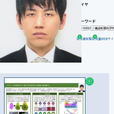
研究レイヤ
材料創製
研究キーワード
半導体ナノ材料
ナノ構造制御
光学
研究者総覧
研究室WEBサイ