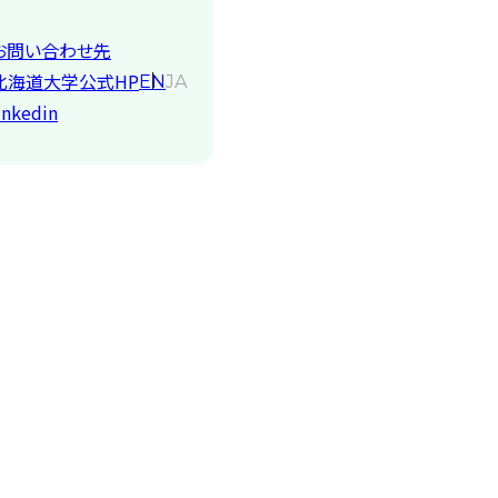
お問い合わせ先
北海道大学公式HP
EN
JA
inkedin
機構について
研究者一覧
お
知らせ
関連事業
寄附を
する