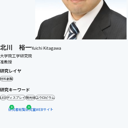
北川 裕一
Yuichi Kitagawa
大学院工学研究院
准教授
研究レイヤ
材料創製
研究キーワード
LED
ディスプレイ
発光体
ユウロピウム
研究者総覧
研究室WEBサイト