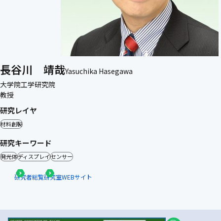
長谷川 靖哉
Yasuchika Hasegawa
大学院工学研究院
教授
研究レイヤ
材料創製
研究キーワード
発光体
ディスプレイ
センサー
研究者総覧
研究室WEBサイト